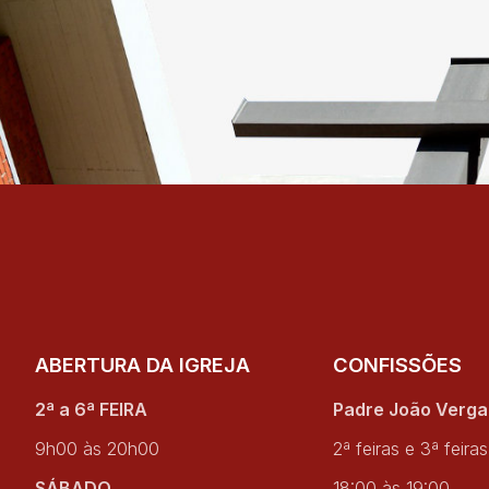
ABERTURA DA IGREJA
CONFISSÕES
2ª a 6ª FEIRA
Padre João Verg
9h00 às 20h00
2ª feiras e 3ª feiras
SÁBADO
18:00 às 19:00