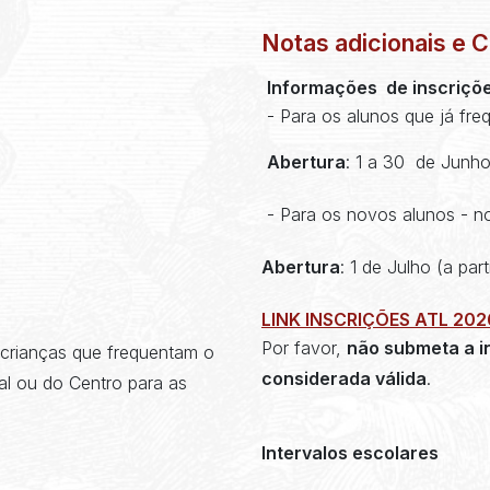
Notas adicionais e 
Informações de inscriçõe
- Para os alunos que já fre
Abertura
: 1 a 30 de Junh
- Para os novos alunos - no
Abertura
:
1 de Julho (a par
LINK INSCRIÇÕES ATL 20
Por favor,
não submeta a i
s crianças que frequentam o
considerada válida
.
al ou do Centro para as
Intervalos escolares