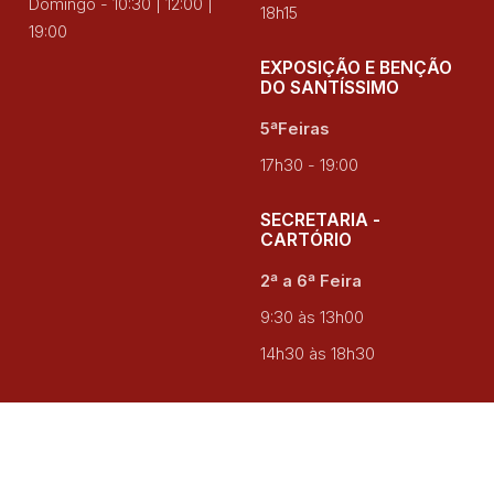
Domingo - 10:30 | 12:00 |
18h15
19:00
EXPOSIÇÃO E BENÇÃO
DO SANTÍSSIMO
5ªFeiras
17h30 - 19:00
SECRETARIA -
CARTÓRIO
2ª a 6ª Feira
9:30 às 13h00
14h30 às 18h30
Termos e Condições
|
Política de Privacidade
|
Política de
Cookies
| Copyright 2021 - 2026 © Paróquia Santa Joana
Princesa. Created by
SOFTWAY
.