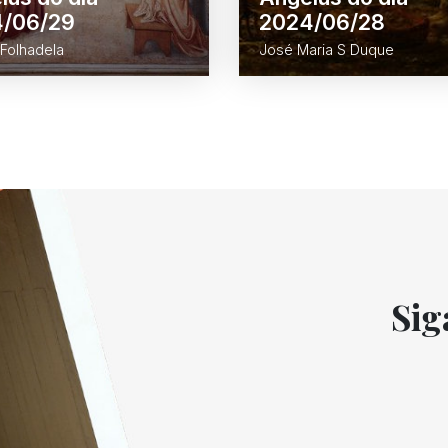
/06/29
2024/06/28
Folhadela
José Maria S Duque
Sig